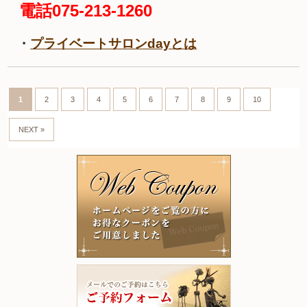
電話075-213-1260
・
プライベートサロンdayとは
1
2
3
4
5
6
7
8
9
10
NEXT »