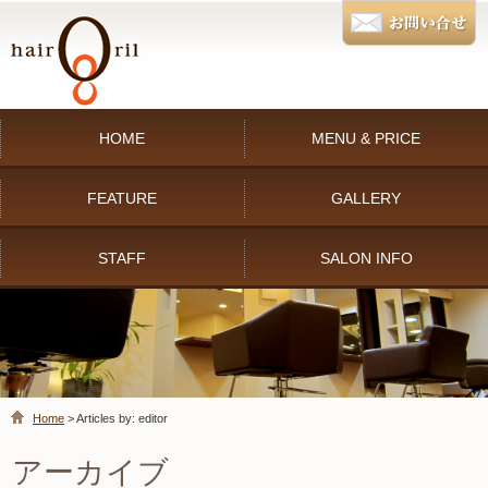
HOME
MENU & PRICE
FEATURE
GALLERY
STAFF
SALON INFO
Home
> Articles by: editor
アーカイブ