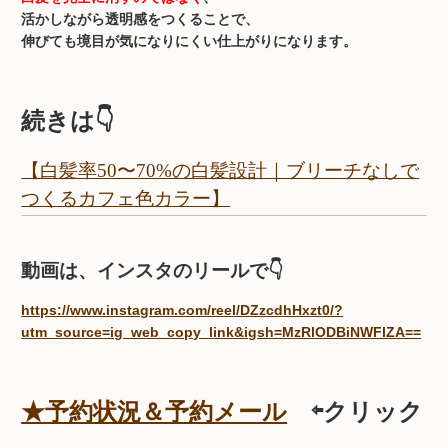
活かしながら透明感をつくることで、
伸びても境目が気になりにくい仕上がりになります。
続きは👇
【白髪率50〜70%の白髪設計｜ブリーチなしで
つくるカフェ色カラー】
動画は、インスタのリールで👇
https://www.instagram.com/reel/DZzcdhHxzt0/?
utm_source=ig_web_copy_link&igsh=MzRlODBiNWFlZA==
★予約状況＆予約メール
⇦クリック