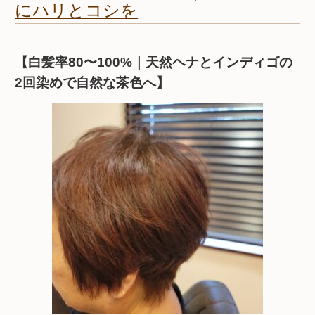
にハリとコシを
【白髪率80〜100%｜天然ヘナとインディゴの
2回染めで自然な茶色へ】