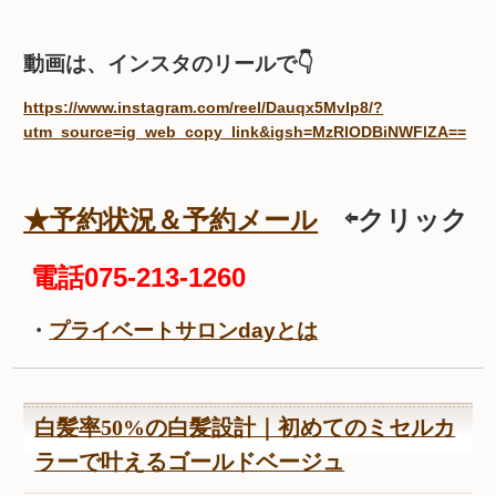
動画は、インスタのリールで👇
https://www.instagram.com/reel/Dauqx5MvIp8/?
utm_source=ig_web_copy_link&igsh=MzRlODBiNWFlZA==
★予約状況＆予約メール
⇦クリック
電話075-213-1260
・
プライベートサロンdayとは
白髪率50%の白髪設計｜初めてのミセルカ
ラーで叶えるゴールドベージュ