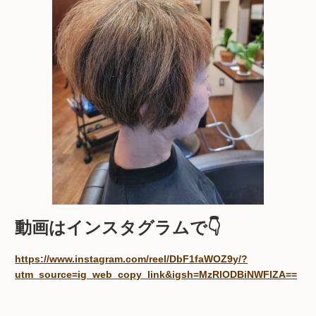
動画はインスタグラムで👇
https://www.instagram.com/reel/DbF1faWOZ9y/?
utm_source=ig_web_copy_link&igsh=MzRlODBiNWFlZA==