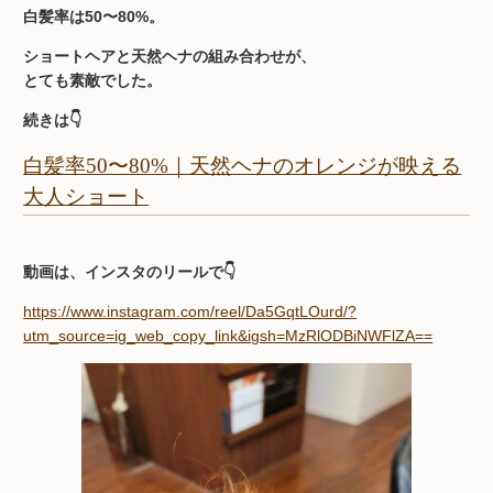
白髪率は50〜80%。
ショートヘアと天然ヘナの組み合わせが、
とても素敵でした。
続きは👇
白髪率50〜80%｜天然ヘナのオレンジが映える
大人ショート
動画は、インスタのリールで👇
https://www.instagram.com/reel/Da5GqtLOurd/?
utm_source=ig_web_copy_link&igsh=MzRlODBiNWFlZA==