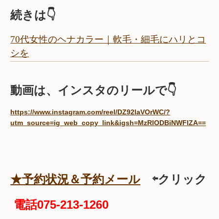
続きは👇
70代女性のヘナカラー｜軟毛・細毛にハリとコ
シを
動画は、インスタのリールで👇
https://www.instagram.com/reel/DZ92laVOrWC/?
utm_source=ig_web_copy_link&igsh=MzRlODBiNWFlZA==
★予約状況＆予約メール
⇦クリック
電話075-213-1260