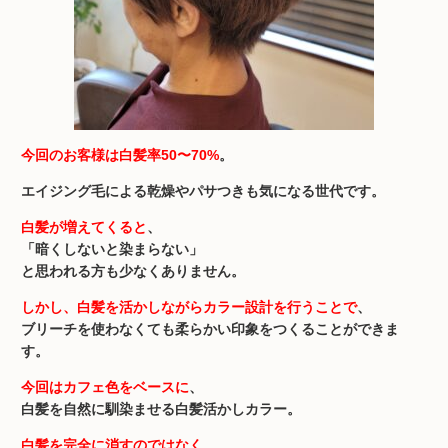
今回のお客様は白髪率50〜70%
。
エイジング毛による乾燥やパサつきも気になる世代です。
白髪が増えてくると
、
「暗くしないと染まらない」
と思われる方も少なくありません。
しかし、白髪を活かしながらカラー設計を行うことで
、
ブリーチを使わなくても柔らかい印象をつくることができま
す。
今回はカフェ色をベースに
、
白髪を自然に馴染ませる白髪活かしカラー。
白髪を完全に消すのではなく
、