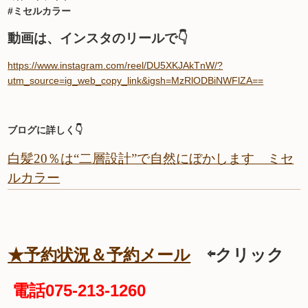
#ミセルカラー
動画は、インスタのリールで👇
https://www.instagram.com/reel/DU5XKJAkTnW/?
utm_source=ig_web_copy_link&igsh=MzRlODBiNWFlZA==
ブログに詳しく👇
白髪20％は“二層設計”で自然にぼかします ミセ
ルカラー
★予約状況＆予約メール
⇦クリック
電話075-213-1260