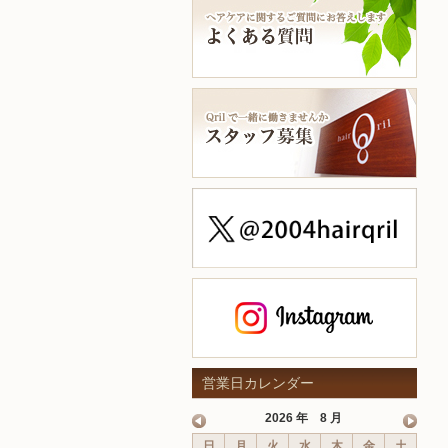
営業日カレンダー
2026 年 8 月
日
月
火
水
木
金
土