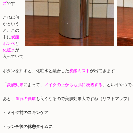
ズ
です
これは何
かという
と、この
中に
炭酸
ボンベ
と
化粧水
が
入っていて
ボタンを押すと、化粧水と融合した
炭酸ミスト
が出てきます
「
炭酸効果
によって、
メイクの上からも肌に浸透する
」というやつで
あと、
血行の循環
も良くなるので美肌効果大ですね（リフトアップ）
・メイク前のスキンケア
・ランチ後の休憩タイムに