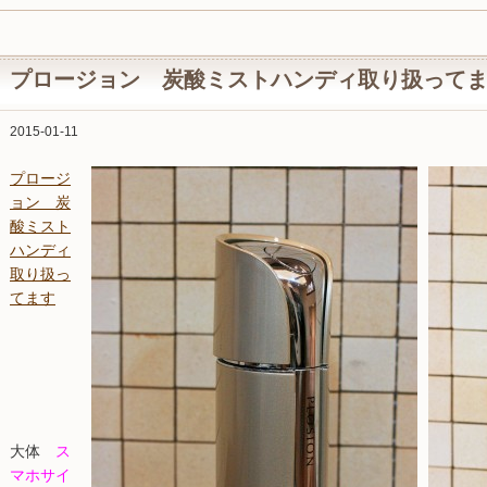
プロージョン 炭酸ミストハンディ取り扱って
2015-01-11
プロージ
ョン 炭
酸ミスト
ハンディ
取り扱っ
てます
大体
ス
マホサイ